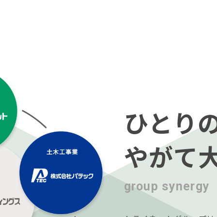
ひとり
やがて
group synergy