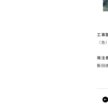
工事
（急
発注
飯田